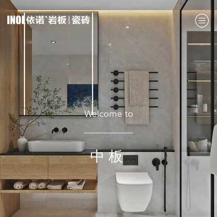
Welcome to
中板