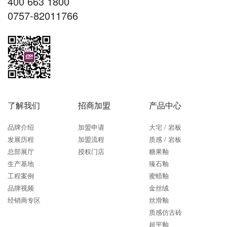
400 663 1800
0757-82011766
了解我们
招商加盟
产品中心
品牌介绍
加盟申请
大宅 / 岩板
发展历程
加盟流程
质感 / 岩板
总部展厅
授权门店
糖果釉
生产基地
臻石釉
工程案例
蜜蜡釉
品牌视频
金丝绒
经销商专区
丝滑釉
质感仿古砖
超平釉