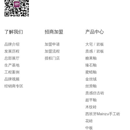
了解我们
招商加盟
产品中心
品牌介绍
加盟申请
大宅 / 岩板
发展历程
加盟流程
质感 / 岩板
总部展厅
授权门店
糖果釉
生产基地
臻石釉
工程案例
蜜蜡釉
品牌视频
金丝绒
经销商专区
丝滑釉
质感仿古砖
超平釉
木纹砖
西班牙Mainzu手工砖
花砖
中板