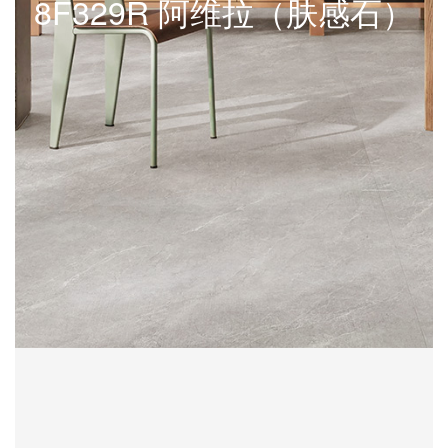
8F329R 阿维拉（肤感石）