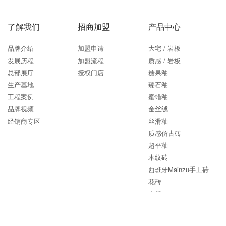
依诺正以清晰的战略路径、坚定的执行步伐和创新开放的态度，引领品
牌、终端乃至行业迈向产品精细化、交付标准化、运营数字化的高质量发
展新时代，持续为终端消费者创造卓越的家居空间价值不断树立产品美学
与品质交付的新标杆!
下一篇：368㎡【依诺岩板瓷砖·河北清河店】，让材质本身成为主角
返回列表
全国售后服务专线
400 663 1800