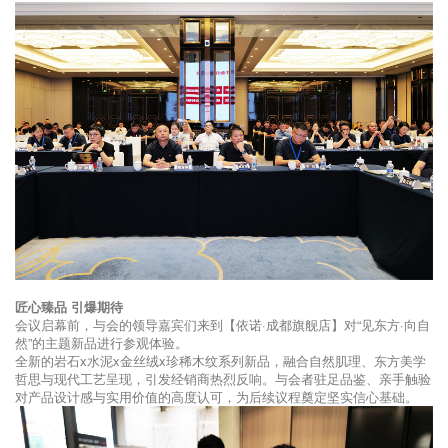
匠心臻品 引爆期待
会议启幕前，与会的领导嘉宾们来到【依诺·成都旗舰店】对“见东方·向自
然”的主题新品进行参观体验。
全新的岩石x水泥x金丝绒x珍稀木纹系列新品，融合自然肌理、东方美学
哲思与现代工艺呈现，引发经销商热烈反响。与会者驻足品鉴、亲手触验
对产品设计感与实用价值的高度认可，为后续议程奠定坚实信心基础。