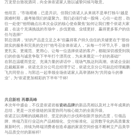
佛山维涛信息技术有限公司总经理冯新成从信息化角度，阐释了智能发货
预约系统的意义与操作流程，解析了发货预约系统对整体供应链效率的提
升作用。
全岩定制家居推广策划专家詹毅对《全岩定制家居终端门店营销推广手
册》进行宣讲，系统解读了全岩岛台、全岩茶台、全岩淋浴板等核心产
品、销售卖点、人性化销售服务等，为终端提供了全岩定制市场拓展策略
的实战指南。
这些数字化基建以及系统化、标准化服务手册，正成为依诺高效、精准落
地的核心驱动力，亦将进一步帮助经销商开辟差异化竞争的新路径，抢占
高端定制市场。
会议尾声，依诺企业总裁郭万龙总结发言
郭总肯定了本次会议在战略校准、新品发布、经验交流、能力共建等方面
取得的丰硕成果。他再次强调，“【创产品·硬交付·强落地】是依诺决胜
2025下半场的核心纲领”，全体依诺人需以客户为中心，以创新为动力，
共同实现品牌价值的再升级。