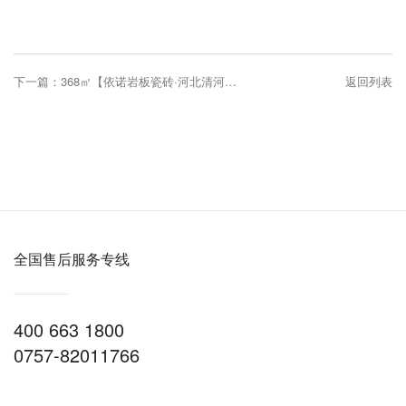
共聚晚宴 凝聚共识
会议结束后，盛大的欢聚晚宴在温馨热烈的氛围中举行。依诺企业总裁郭
万龙登台致祝酒词，向全体依诺家人致以诚挚问候与敬意。
他坦言，“市场艰难，已是共识。但我们依诺人从来就不是单打独斗!越是
困难时期，越考验我们的凝聚力。我们必须拧成一股绳，心往一处想，劲
往一处使!”他明确点出本次会议的核心使命聚焦“如何让我们整个依诺大家
庭，在这个充满挑战的市场中，步伐更稳、业绩更好、赢得更多客户的信
任与选择!”
郭总强调，“好的产品是立足之本”但赢得客户持久信任的关键更在于“那份
踏实的服务和完美的交付!”他号召全体依诺人，“从每一个环节入手，做得
更扎实、更规范、更用心。让每一位选择依诺的客户，都能深切感受到我
们的价值与诚意争取下半年打个漂亮仗，为未来奠定一个好的基础!”
在郭总温暖而坚定、充满力量的讲话中，现场气氛达到高潮。依诺企业副
总裁戴富林，依诺北京分公司总经理于记，依诺北京分公司副总经理戴鹏
飞共同登台，与郭总一起率领全场依诺家人高举酒杯为“共同奋斗的事
业”，为“依诺更加精彩的下半年”干杯!
共启新程 再攀高峰
本次年中盛会，不仅是依诺岩板
瓷砖品牌
的新品亮相以及对上半年成果的
总结，更是一次价值链的深度协同与核心能力的全面升级。