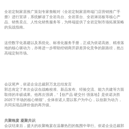
依诺企业商学院主管兼成品交付部负责人李庆兵正式宣贯了依诺成品交付
战略蓝图，明确了品牌从“产品”到“空间解决方案”的服务升级，以及依诺
成品交付的核心优势。
唐姆战略交付事业部副总经理张新华、潘振坤分别就【成品交付第三方高
效协作方案】与【辅材体系精细化运营】进行了深入阐述，致力于与依诺
共建稳定、高效、透明的交付生态系统。
来自长春、金华、广州的标杆经销商则带来了来自市场一线的宝贵交付实
战经验:
数字筑基 定制破局
下午议程着眼于数字化工具应用与全岩定制新赛道的开拓。
助店通产品经理梁忠耀详细解读了“助店通”系统及岩板交付小程序的功能
与注意事项，展示了其如何助力经销商提升管理效率。