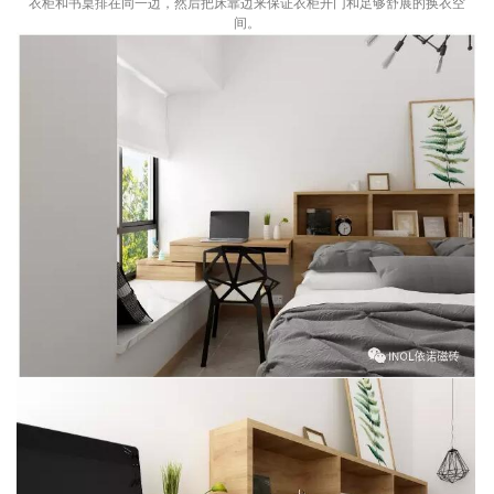
衣柜和书桌排在同一边，然后把床靠边来保证衣柜开门和足够舒展的换衣空
间。