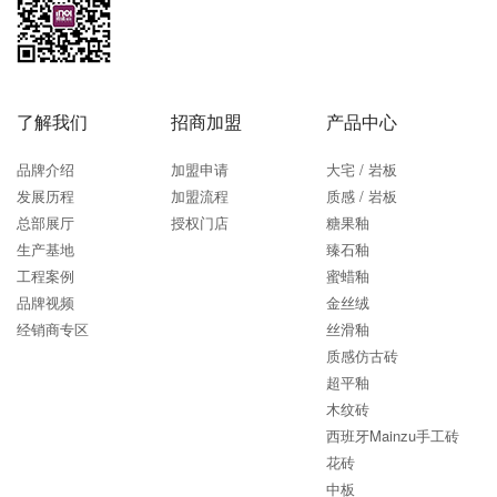
了解我们
招商加盟
产品中心
品牌介绍
加盟申请
大宅 / 岩板
发展历程
加盟流程
质感 / 岩板
总部展厅
授权门店
糖果釉
生产基地
臻石釉
工程案例
蜜蜡釉
品牌视频
金丝绒
经销商专区
丝滑釉
质感仿古砖
超平釉
木纹砖
西班牙Mainzu手工砖
花砖
中板