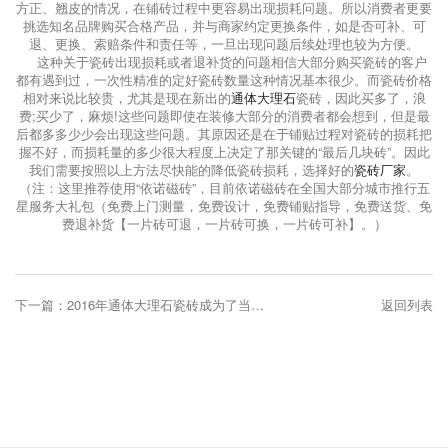
方正、翘皮的情况，在铺砖过程中更容易出现损耗问题。所以消费者更要
挑选知名品牌购买合格产品，并与商家约定更换条件，如是否可补、可
退、更换、索赔条件和责任等，一旦出现问题后续处理也较为方便。
这种关于瓷砖出现损耗或者退补货的问题相信大部分购买瓷砖的客户
都有遇到过，一次性精准的定好瓷砖数量这种情况基本很少。而瓷砖价格
相对来说比较贵，尤其是现在新出的
通体大理石
瓷砖，因此买多了，浪
费;买少了，麻烦!这些问题即使在装修大部分的消费者都会想到，但是最
后都多多少少会出现这些问题。其原因还是在于铺贴过程对瓷砖的损耗把
握不好，而损耗量的多少很大程度上决定了那关键的“最后几块砖”。因此
我们需要按照以上方法尽快能的降低瓷砖损耗，选择好的
瓷砖厂家
。
（注：这里推荐使用“依诺磁砖”，目前依诺磁砖在全国大部分城市推行五
星服务大礼包（免费上门测量，免费设计，免费铺贴指导，免费送货、免
费退补货【一片砖可退，一片砖可换，一片砖可补】。）
下一篇：2016年通体大理石瓷砖成为了当下主流趋势，其凭借什么占领市场？
返回列表