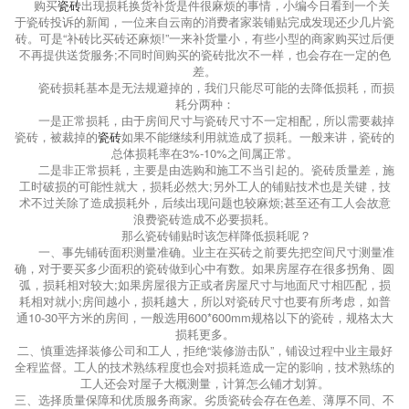
购买
瓷砖
出现损耗换货补货是件很麻烦的事情，小编今日看到一个关
于瓷砖投诉的新闻，一位来自云南的消费者家装铺贴完成发现还少几片瓷
砖。可是“补砖比买砖还麻烦!”一来补货量小，有些小型的商家购买过后便
不再提供送货服务;不同时间购买的瓷砖批次不一样，也会存在一定的色
差。
瓷砖损耗基本是无法规避掉的，我们只能尽可能的去降低损耗，而损
耗分两种：
一是正常损耗，由于房间尺寸与瓷砖尺寸不一定相配，所以需要裁掉
瓷砖，被裁掉的
瓷砖
如果不能继续利用就造成了损耗。一般来讲，瓷砖的
总体损耗率在3%-10%之间属正常。
二是非正常损耗，主要是由选购和施工不当引起的。瓷砖质量差，施
工时破损的可能性就大，损耗必然大;另外工人的铺贴技术也是关键，技
术不过关除了造成损耗外，后续出现问题也较麻烦;甚至还有工人会故意
浪费瓷砖造成不必要损耗。
那么瓷砖铺贴时该怎样降低损耗呢？
一、事先铺砖面积测量准确。业主在买砖之前要先把空间尺寸测量准
确，对于要买多少面积的瓷砖做到心中有数。如果房屋存在很多拐角、圆
弧，损耗相对较大;如果房屋很方正或者房屋尺寸与地面尺寸相匹配，损
耗相对就小;房间越小，损耗越大，所以对瓷砖尺寸也要有所考虑，如普
通10-30平方米的房间，一般选用600*600mm规格以下的瓷砖，规格太大
损耗更多。
二、慎重选择装修公司和工人，拒绝“装修游击队”，铺设过程中业主最好
全程监督。工人的技术熟练程度也会对损耗造成一定的影响，技术熟练的
工人还会对屋子大概测量，计算怎么铺才划算。
三、选择质量保障和优质服务商家。劣质瓷砖会存在色差、薄厚不同、不