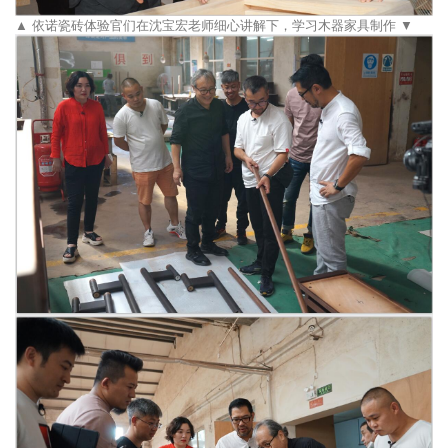
▲ 依诺瓷砖体验官们在沈宝宏老师细心讲解下，学习木器家具制作 ▼