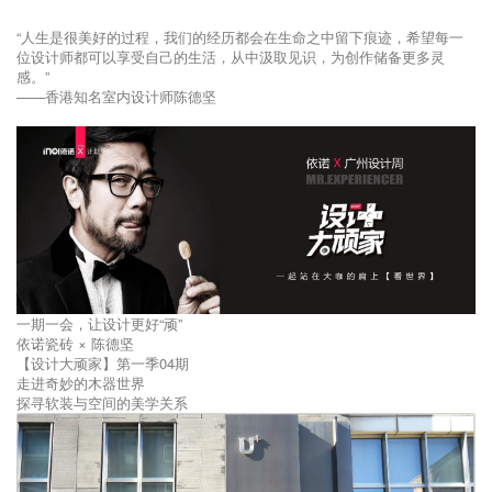
“人生是很美好的过程，我们的经历都会在生命之中留下痕迹，希望每一
位设计师都可以享受自己的生活，从中汲取见识，为创作储备更多灵
感。”
——香港知名室内设计师陈德坚
一期一会，让设计更好“顽”
依诺瓷砖 × 陈德坚
【设计大顽家】第一季04期
走进奇妙的木器世界
探寻软装与空间的美学关系