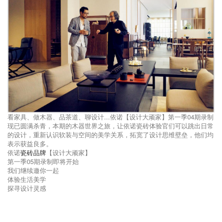
看家具、做木器、品茶道、聊设计...依诺【设计大顽家】第一季04期录制
现已圆满杀青，本期的木器世界之旅，让依诺瓷砖体验官们可以跳出日常
的设计，重新认识软装与空间的美学关系，拓宽了设计思维壁垒，他们均
表示获益良多。
依诺
瓷砖品牌
【设计大顽家】
第一季05期录制即将开始
我们继续邀你一起
体验生活美学
探寻设计灵感