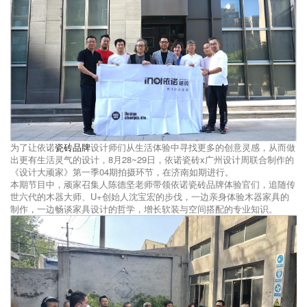
为了让依诺
瓷砖品牌
设计师们从生活体验中寻找更多的创意灵感，从而做
出更有生活灵气的设计，8月28~29日，依诺瓷砖x广州设计周联合制作的
《设计大顽家》第一季04期拍摄环节，在济南如期进行。
本期节目中，顽家召集人陈德坚老师带领依诺瓷砖品牌体验官们，追随传
世六代的木器大师、U+创始人沈宝宏的步伐，一边亲身体验木器家具的
制作，一边畅谈家具设计的哲学，增长软装与空间搭配的专业知识。