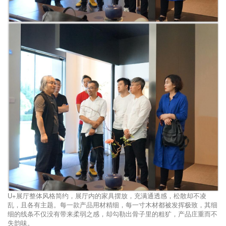
U+展厅整体风格简约，展厅内的家具摆放，充满通透感，松散却不凌
乱，且各有主题。每一款产品用材精细，每一寸木材都被发挥极致，其细
细的线条不仅没有带来柔弱之感，却勾勒出骨子里的粗犷，产品庄重而不
失韵味。